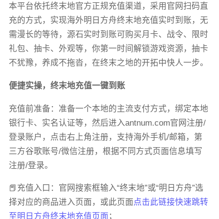
本平台依托终末地官方正规充值渠道，采用官网扫码直
充的方式，实现海外明日方舟终末地充值实时到账，无
需漫长的等待，源石实时到账可购买月卡、战令、限时
礼包、抽卡、外观等，你第一时间解锁游戏资源，抽卡
不犹豫，养成不拖沓，在终末之地的开拓中快人一步。
便捷实操，终末地充值一键到账
充值前准备：准备一个本地的主流支付方式，绑定本地
银行卡、实名认证等，然后进入antnum.com官网注册/
登录账户，点击右上角注册，支持海外手机/邮箱，第
三方谷歌账号/微信注册，根据不同方式页面信息填写
注册/登录。
📕充值入口：官网搜索框输入“终末地”或“明日方舟”选
择对应的商品进入页面，或此页面
点击此链接快速跳转
至明日方舟终末地充值页面
；