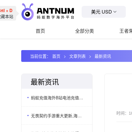
tl + D
美元 USD
藏本站
首页
全部分类
王者
当前位置：
首页
文章列表
最新资讯
最新资讯
蚂蚁充值海外B站电池充值支持UID直充还有多少用户不知道？
时间：
1
无畏契约手游重大更新,海外无畏契约代储选ANTNUM更划算