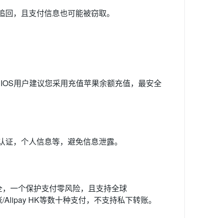
追回，且支付信息也可能被窃取。
IOS用户建议您采用充值苹果余额充值，最安全
认证，个人信息等，避免信息泄露。
安全，一个保护支付零风险，且支持全球
X 快速结账/Alipay HK等数十种支付，不支持私下转账。