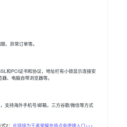
问题、异常订单等。
有SSL和PCI证书和协议，地址栏有小锁显示连接安
浏览器、电脑自带浏览器等。
钮，支持海外手机号/邮箱，三方谷歌/微信等方式
式2：
此链接为王者荣耀充值点劵便捷入口>>>