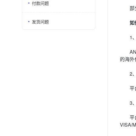
付款问题
部
发货问题
如
1
A
的海外
2
平
3
平
VISA