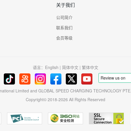
关于我们
公司简介
联系我们
会员等级
语言：
English
|
简体中文
|
繁体中文
ternational Limited and GLOBAL SPEED CHARGING TECHNOLOGY P
Copyright© 2018-2026 All Rights Reserved