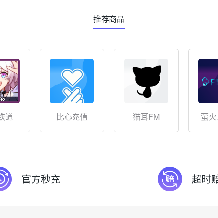
推荐商品
铁道
比心充值
猫耳FM
萤火
官方秒充
超时