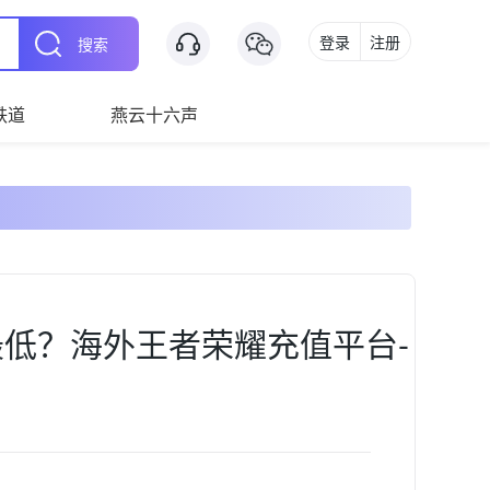
登录
注册
搜索
铁道
燕云十六声
低？海外王者荣耀充值平台-