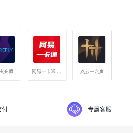
网易一卡通 储
虫充值
燕云十六声
值
赔付
专属客服