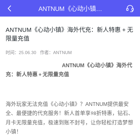
ANTNUM《心动小镇》海外代充：新人特惠 + 无限量充值
ANTNUM《心动小镇》海外代充：新人特惠 + 无
限量充值
时间：25.06.30
作者：ANTNUM
ANTNUM
《心动小镇》海外代
充：新人特惠
无限量充值
+
海外玩家无法充值《心动小镇》？
ANTNUM
提供最安
全、最便捷的代充服务！新人首单享
折特惠，钻石、
98
月卡无限量充值，极速到账不封号，让你轻松打造梦想
小镇！