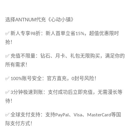
选择
ANTNUM
代充《心动小镇》
新人专享
折：新人首单立省
，超值优惠限时
✅
98
15%
抢！
充值不限量：钻石、月卡、礼包无限购买，满足你的
✅
所有需求！
账号安全：官方直充，
封号风险！
✅ 100%
0
分钟极速到账：支付成功后立即充值，无需漫长等
✅ 3
待！
全球支付支持：支持
、
、
等国
✅
PayPal
Visa
MasterCard
际支付方式！