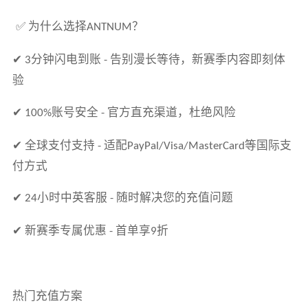
为什么选择
？
✅
ANTNUM
分钟闪电到账
告别漫长等待，新赛季内容即刻体
✔ 3
-
验
账号安全
官方直充渠道，杜绝风险
✔ 100%
-
全球支付支持
适配
等国际支
✔
-
PayPal/Visa/MasterCard
付方式
小时中英客服
随时解决您的充值问题
✔ 24
-
新赛季专属优惠
首单享
折
✔
-
9
热门充值方案