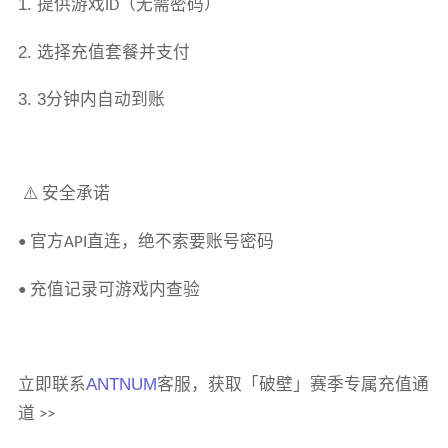
1.
提供游戏
（无需密码）
ID
2.
选择充值套餐并支付
3. 3
分钟内自动到账
安全承诺
⚠️
官方
直连，绝不索要账号密码
•
API
充值记录可游戏内查验
•
立即联系
ANTNUM
客服，获取「破壁」赛季专属充值通
道
>>