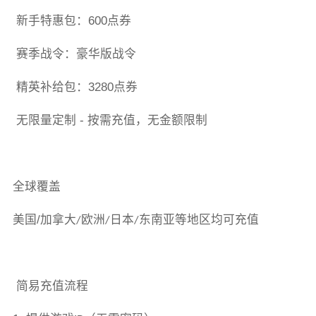
新手特惠包：
600
点券
赛季战令：豪华版战令
精英补给包：
3280
点券
无限量定制
-
按需充值，无金额限制
全球覆盖
美国
/
加拿大
欧洲
日本
东南亚等地区均可充值
/
/
/
简易充值流程