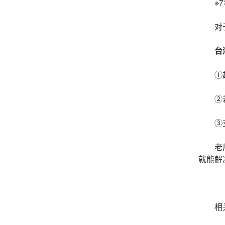
※
对
台
①
②
③
老
就能解
相