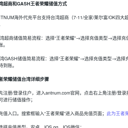
湾超商和GASH王者荣耀储值方式
NTNUM海外代充平台支持台湾超商（7-11/全家/莱尔富/OK四
。
台湾超商储值简易流程：选择“王者荣耀”→选择充值类型→选择
账。
台湾GASH储值简易流程：选择“王者荣耀”→选择充值类型→选
待到账。
者荣耀储值台湾详细步骤
先注册/登录住户，进入antnum.com官网，点击右上角注册
可进行储值操作；
充值入口。搜索框输入“王者荣耀”进入商品充值页面；
此为王者
选择充值类型。安卓、IOS qq、IOS微信；