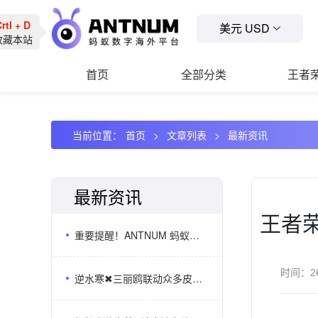
tl + D
美元 USD
藏本站
首页
全部分类
王者
当前位置：
首页
文章列表
最新资讯
最新资讯
王者荣
重要提醒！ANTNUM 蚂蚁充值唯一认准官网：antnum.com
时间：
2
逆水寒✖三丽鸥联动众多皮肤上线,海外逆水寒储值选ANTNUM