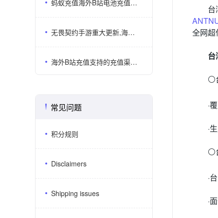
蚂蚁充值海外B站电池充值支持UID直充还有多少用户不知道？
台
ANTN
全网超
无畏契约手游重大更新,海外无畏契约代储选ANTNUM更划算
台
海外B站充值支持的充值渠道有哪些？哪几个平台比较靠谱？
⚪
·
常见问题
·
积分规则
⚪
Disclaimers
·
Shipping issues
·