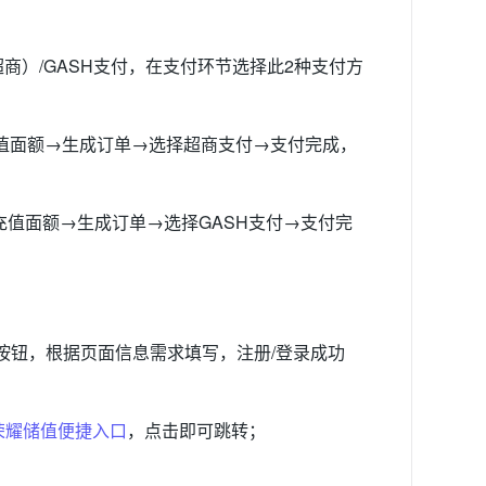
大超商）/GASH支付，在支付环节选择此2种支付方
充值面额→生成订单→选择超商支付→支付完成，
择充值面额→生成订单→选择GASH支付→支付完
/登录按钮，根据页面信息需求填写，注册/登录成功
荣耀储值便捷入口
，点击即可跳转；