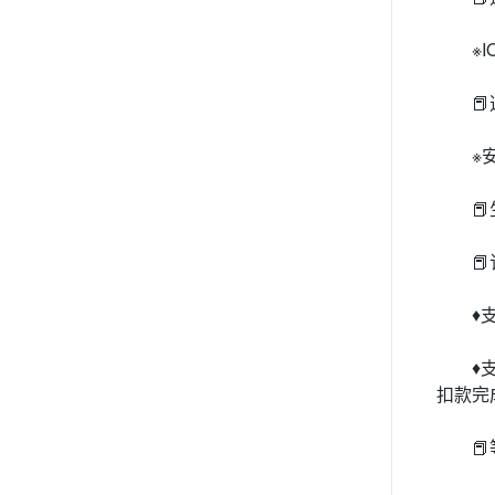
※

※


♦
♦
扣款完
