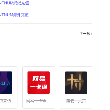
TNUM蚂蚁充值
NTNUM海外充值
下一篇 >
网易一卡通 储
虫充值
燕云十六声
值