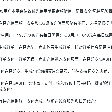
IOS用户本平台建议优先使用苹果余额储值，是最安全/风控风
选择充值面额。安卓和IOS设备充值面额略有不同，选择是根据
安卓用户：198元/648元有每日优惠；IOS用户：648元有每
生成订单。选择完毕，点击购买生成订单，核对订单信息是否有
订单支付。订单无误，点击充值进入支付页面，选择超商/GAS
支付选择超商，生成14位缴费码+交易号，前往支持超商的店铺，
支付选择GASH，实体点卡支付：输入19位卡号+密码，提交验证支付
成支付；
等待充值到账。支付完成，联系在线客服为您扫码代充；