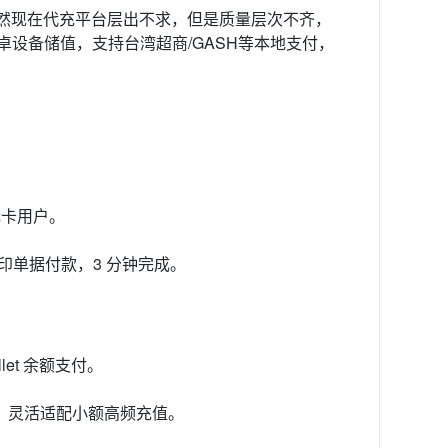
然现在代充平台层出不求，但是质量层次不齐，
卓设备储值，支持台湾超商/GASH等本地支付，
无卡用户。
.go 列印单据付款，3 分钟完成。
let 余额支付。
均可购卡，灵活适配小额高频充值。