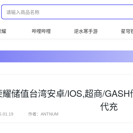
荣耀
哔哩哔哩
逆水寒手游
星穹
耀储值台湾安卓/IOS,超商/GAS
代充
作者：
6.01.19
ANTNUM