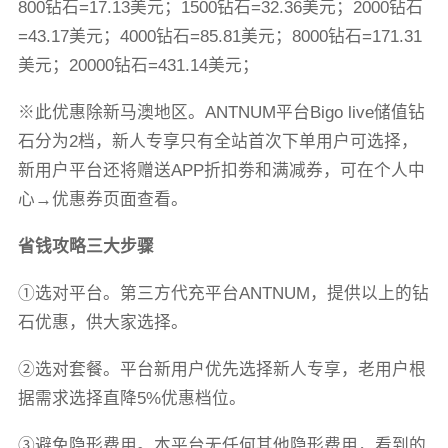
800钻石=17.13美元；1500钻石=32.36美元；2000钻石
=43.17美元；4000钻石=85.81美元；8000钻石=171.31
美元；20000钻石=431.14美元；
※此优惠除新马澳地区。ANTNUM平台Bigo live储值钻
石分为2档，新人专享只有全站首次下单用户可选择，
新用户平台还将赠送APP折扣劵和满减券，可在个人中
心→优惠券页面查看。
省钱攻略三大步骤
①选对平台。第三方代充平台ANTNUM，提供以上的钻
石优惠，供大家选择。
②选对套餐。平台新用户优先选择新人专享，老用户根
据需求选择直降5%优惠档位。
③避免隐形费用。本平台无任何其他隐形费用，看到的