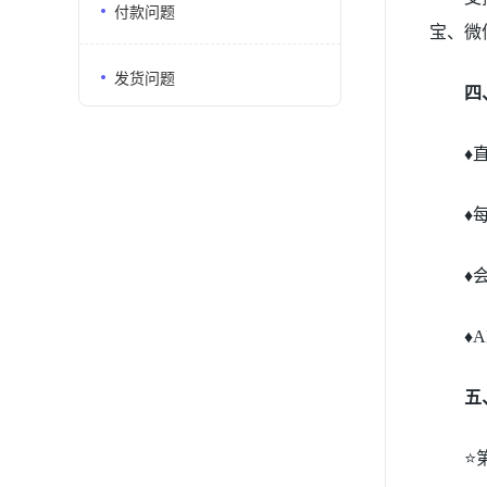
付款问题
宝、微
发货问题
四
♦
♦
♦
♦
五
⭐