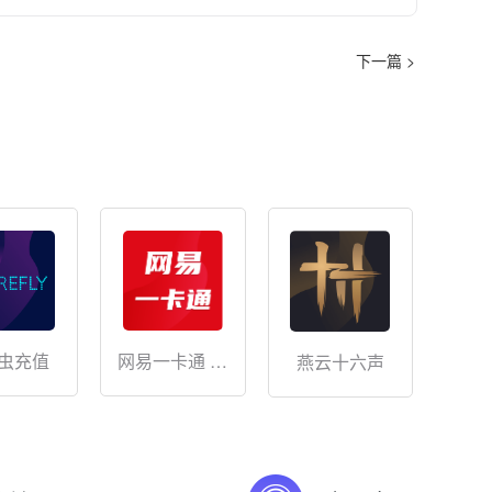
下一篇 >
网易一卡通 储
虫充值
燕云十六声
值