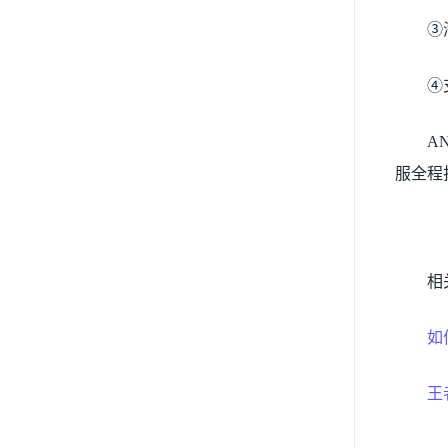
③
④
A
服全程
相
如
王