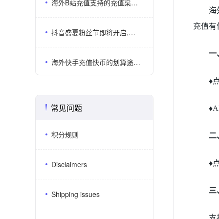
海外B站充值支持的充值渠道有哪些？哪几个平台比较靠谱？
海
充值有
抖音盛夏粉丝节即将开启,海外抖音充值划算平台推荐
一
海外快手充值快币的划算途径有哪些？海外充值平台推荐
♦
常见问题
♦
积分规则
二
♦
Disclaimers
三
Shipping issues
支持