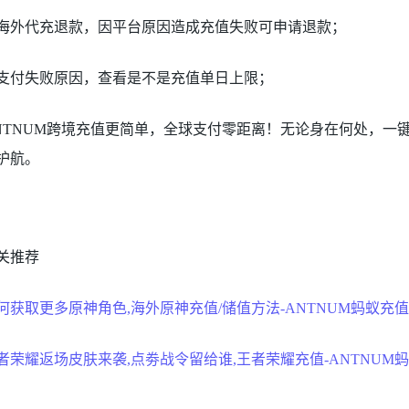
海外代充退款，因平台原因造成充值失败可申请退款；
支付失败原因，查看是不是充值单日上限；
NTNUM跨境充值更简单，全球支付零距离！无论身在何处，一
护航。
关推荐
何获取更多原神角色,海外原神充值/储值方法-ANTNUM蚂蚁充
者荣耀返场皮肤来袭,点劵战令留给谁,王者荣耀充值-ANTNUM