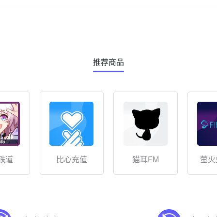
推荐商品
铁道
比心充值
猫耳FM
萤火