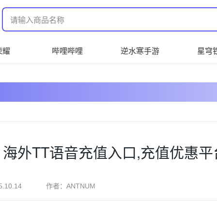
荣耀
哔哩哔哩
逆水寒手游
星穹
海外TT语音充值入口,充值优惠平台
作者：
5.10.14
ANTNUM