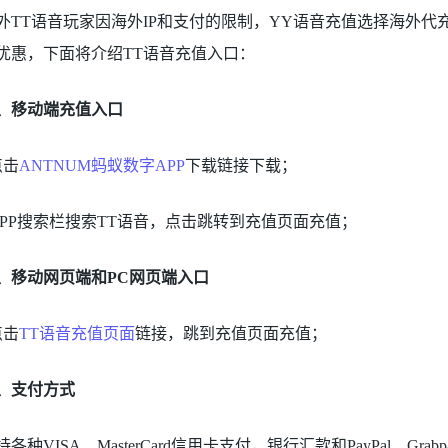
外TT语音玩家因海外IP和支付的限制，YY语音充值选择海外代充
优惠，下面将介绍TT语音充值入口：
、移动端充值入口
点击
ANTNUM蚂蚁数字APP
下载链接下载；
APP搜索栏搜索TT语音，点击跳转到充值页面充值；
、移动网页端和PC网页端入口
点击
TT语音充值页面
链接，跳到充值页面充值；
、支付方式
各种VISA、MasterCard信用卡支付，银行汇款和PayPal、Grabpay、