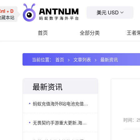
tl + D
美元 USD
藏本站
首页
全部分类
王者
当前位置：
首页
文章列表
最新资讯
最新资讯
蚂蚁充值海外B站电池充值支持UID直充还有多少用户不知道？
时间：
2
无畏契约手游重大更新,海外无畏契约代储选ANTNUM更划算