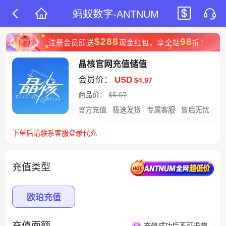
蚂蚁数字-ANTNUM
$288
98
注册会员即送
现金红包，享全站
折！
晶核官网充值储值
会员价：
USD
$4.97
商品价：
$5.07
官方充值
极速发货
专属客服
售后无忧
下单后请联系客服登录代充
充值类型
欧珀充值
充值面额