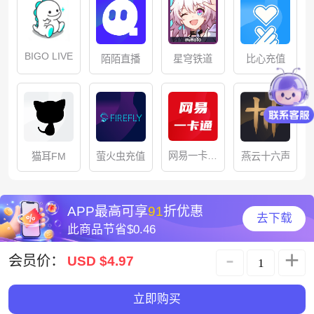
BIGO LIVE
星穹铁道
比心充值
陌陌直播
网易一卡通
猫耳FM
萤火虫充值
燕云十六声
储值
APP最高可享
91
折优惠
去下载
此商品节省
$0.46
-
+
会员价：
USD $4.97
立即购买