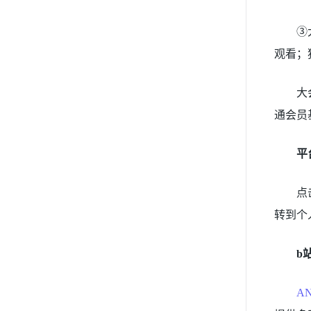
③
观看；
大
通会员
平
点
转到个
b
A