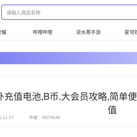
荣耀
哔哩哔哩
逆水寒手游
星穹
外充值电池,B币,大会员攻略,简单便
值
作者：
5.11.27
ANTNUM