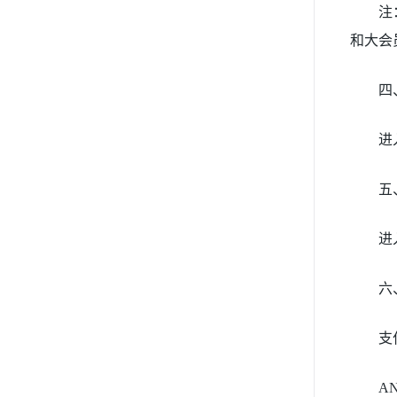
注
和大会
四
进
五
进
六
支
A