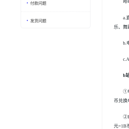
哔
付款问题
a
发货问题
乐、舞
b
c
b
①
币兑换
②
元=1