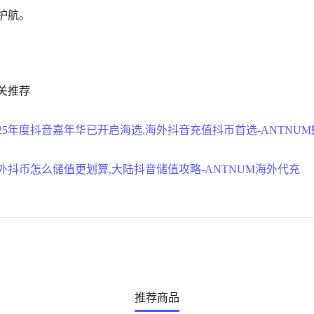
护航。
关推荐
025年度抖音嘉年华已开启海选,海外抖音充值抖币首选-ANTNU
外抖币怎么储值更划算,大陆抖音储值攻略-ANTNUM海外代充
推荐商品