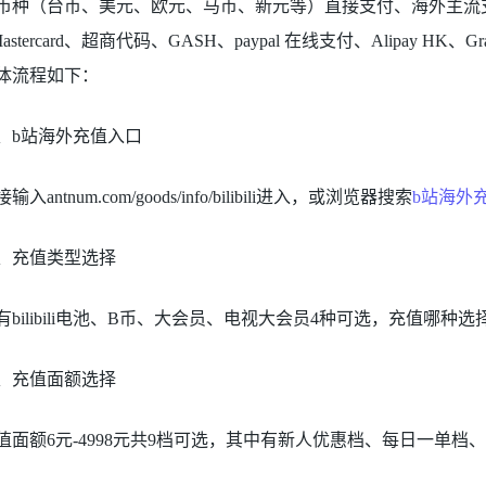
种（台币、美元、欧元、马币、新元等）直接支付、海外主流支付方式，如：C
Mastercard、超商代码、GASH、paypal 在线支付、Alipay HK、
体流程如下：
、b站海外充值入口
输入antnum.com/goods/info/bilibili进入，或浏览器搜索
b站海外
、充值类型选择
有bilibili电池、B币、大会员、电视大会员4种可选，充值哪种
、充值面额选择
值面额6元-4998元共9档可选，其中有新人优惠档、每日一单档