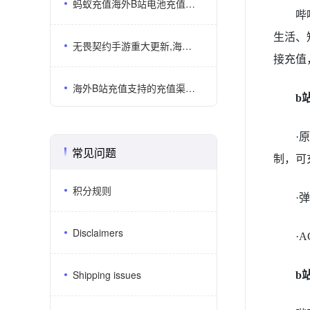
蚂蚁充值海外B站电池充值支持UID直充还有多少用户不知道？
哔
生活、
无畏契约手游重大更新,海外无畏契约代储选ANTNUM更划算
接充值
海外B站充值支持的充值渠道有哪些？哪几个平台比较靠谱？
b
·
常见问题
制，可
积分规则
·
Disclaimers
·
Shipping issues
b