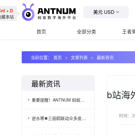
rtl + D
美元 USD
收藏本站
首页
全部分类
王者
当前位置：
首页
文章列表
最新资讯
最新资讯
b站海
重要提醒！ANTNUM 蚂蚁充值唯一认准官网：antnum.com
时间：
2
逆水寒✖三丽鸥联动众多皮肤上线,海外逆水寒储值选ANTNUM