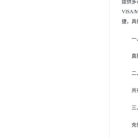
提供多币
VISA/
捷，具
一
直接
二
共
三
充