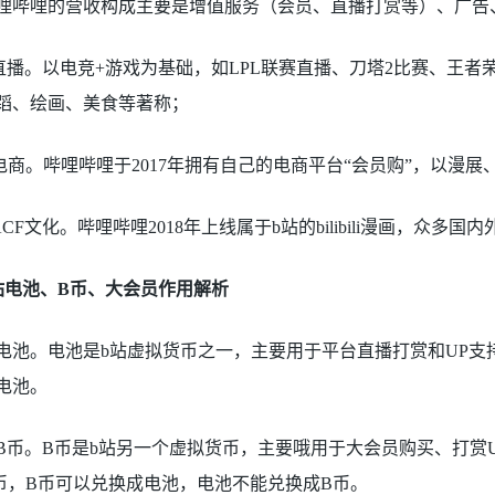
哩哔哩的营收构成主要是增值服务（会员、直播打赏等）、广告、
.直播。以电竞+游戏为基础，如LPL联赛直播、刀塔2比赛、王
蹈、绘画、美食等著称；
.电商。哔哩哔哩于2017年拥有自己的电商平台“会员购”，以
.ACF文化。哔哩哔哩2018年上线属于b站的bilibili漫画，众多
站电池、B币、大会员作用解析
电池。电池是b站虚拟货币之一，主要用于平台直播打赏和UP支持
电池。
B币。B币是b站另一个虚拟货币，主要哦用于大会员购买、打赏
B币，B币可以兑换成电池，电池不能兑换成B币。