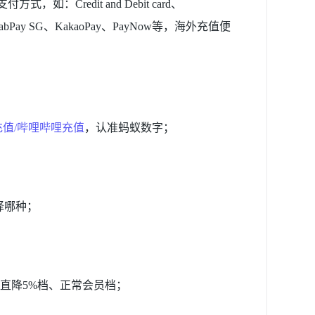
redit and Debit card、
GrabPay SG、KakaoPay、PayNow等，海外充值便
充值/哔哩哔哩充值
，认准蚂蚁数字；
选择哪种；
、直降5%档、正常会员档；