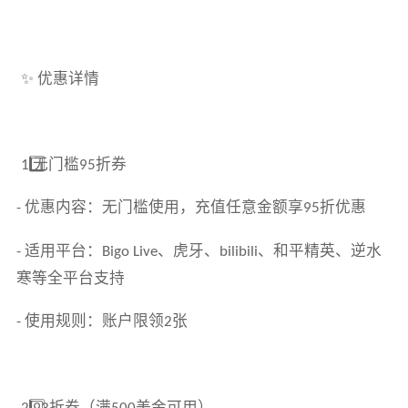
✨ 优惠详情
⃣ 无门槛
折券
1️
95
优惠内容：无门槛使用，充值任意金额享
折优惠
-
95
适用平台：
、虎牙、
、和平精英、逆水
-
Bigo Live
bilibili
寒等全平台支持
使用规则：账户限领
张
-
2
⃣
折券（满
美金可用）