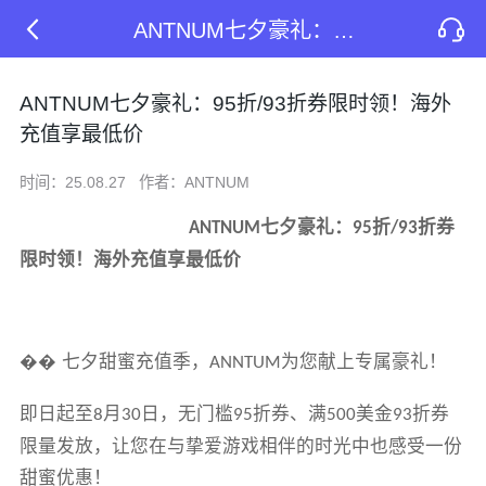
ANTNUM七夕豪礼：95折/93折券限时领！海外充值享最低价
ANTNUM七夕豪礼：95折/93折券限时领！海外
充值享最低价
时间：25.08.27
作者：ANTNUM
七夕豪礼：
折
折券
ANTNUM
95
/93
限时领！海外充值享最低价
��
七夕甜蜜充值季，
为您献上专属豪礼！
ANNTUM
即日起至
月
日，无门槛
折券、满
美金
折券
8
30
95
500
93
限量发放，让您在与挚爱游戏相伴的时光中也感受一份
甜蜜优惠！