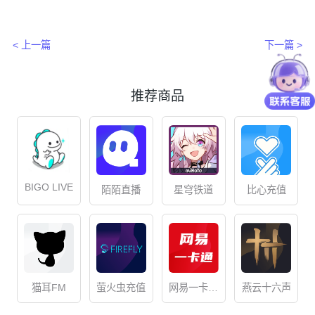
< 上一篇
下一篇 >
推荐商品
BIGO LIVE
星穹铁道
比心充值
陌陌直播
网易一卡通
猫耳FM
萤火虫充值
燕云十六声
储值