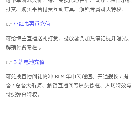
可下单游戏大神陪练、兑换比心钻石、动态 / 私信小额
打赏、购买平台付费互动道具、解锁专属聊天特权。
👉
小红书薯币充值
可给博主直播送礼打赏、投放薯条加热笔记提升曝光、
解锁付费专栏 。
👉
B 站电池充值
可兑换直播间礼物冲 BLS 年中闪耀值、开通舰长 / 提
督 / 总督大航海、解锁直播间专属头像框、入场特效与
付费弹幕特权。