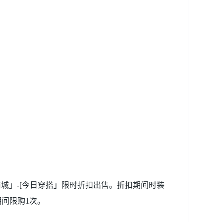
]将在「商城」-[今日穿搭」限时折扣出售。折扣期间时装
期间限购1次。