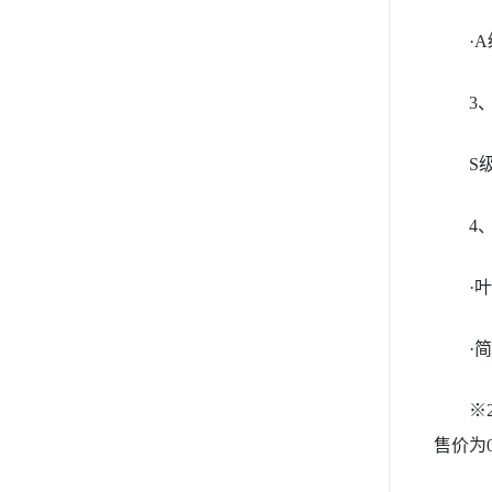
·
3
S
4
·
·
※
售价为