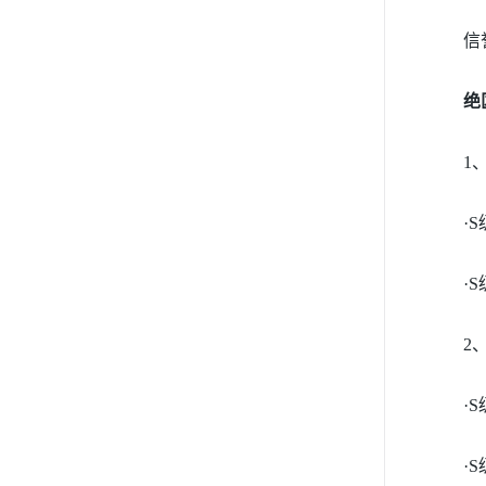
信
绝
1
·
·
2
·
·