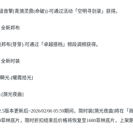
A级音擎[青漪灵鼎(命破)]-可通过活动「空明寻剑录」获得。
、全新邦布
级邦布[芽芽]-可通过「卓越搭档」频段调频获得。
、全新时装
叶瞬光-[暖霞拾光]
简-[漪光夜曲]
2.5版本更新后~2026/02/06 05:59期间，简时装[漪光夜曲
0菲林底片，限时折扣结束后价格将恢复至1680菲林底片，上架