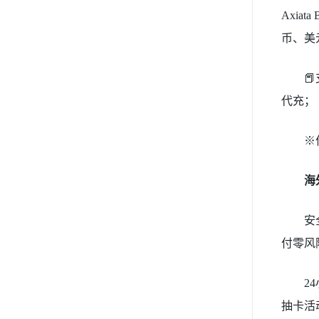
Axiat
币、美

代充；
※
海
安
付零风
2
抽卡活