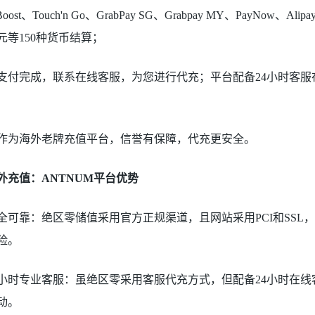
a Boost、Touch'n Go、GrabPay SG、Grabpay MY、PayNow、
元等150种货币结算；
支付完成，联系在线客服，为您进行代充；平台配备24小时客
作为海外老牌充值平台，信誉有保障，代充更安全。
外充值：ANTNUM平台优势
全可靠：绝区零储值采用官方正规渠道，且网站采用PCI和SSL，S
险。
4小时专业客服：虽绝区零采用客服代充方式，但配备24小时在线
动。