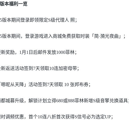
.5版本福利一览
2.5版本期间登录即领限定S级代理人 照；
2.5版本期间，登录游戏进入商城免费获取时装「简·漪光夜曲」；
更新奖励，1月1日后邮件发放1000菲林；
全新返送活动签到7天领取10连加密母带；
「嗯呢从天降」活动签到7天领取 10 张邦布券；
丽都城募升级，解锁计划立得680或888菲林新增S级音擎兑换道具
限时调频优惠，首个10连八折首次获得S信号必为选定UP；