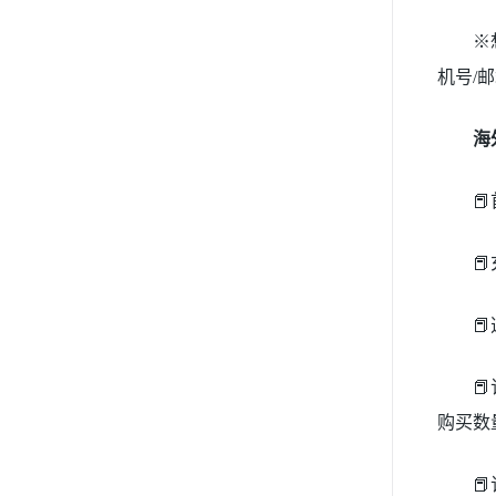
※
机号/
海




购买数
