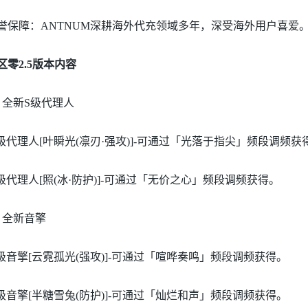
誉保障：ANTNUM深耕海外代充领域多年，深受海外用户喜爱
区零2.5版本内容
、全新S级代理人
S级代理人[叶瞬光(凛刃·强攻)]-可通过「光落于指尖」频段调频获
S级代理人[照(冰·防护)]-可通过「无价之心」频段调频获得。
、全新音擎
S级音擎[云霓孤光(强攻)]-可通过「喧哗奏鸣」频段调频获得。
S级音擎[半糖雪兔(防护)]-可通过「灿烂和声」频段调频获得。