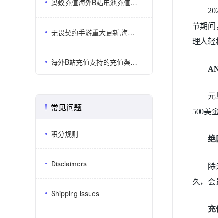
蚂蚁充值海外B站电池充值支持UID直充还有多少用户不知道？
2
节期间
无畏契约手游重大更新,海外无畏契约代储选ANTNUM更划算
理人轻
海外B站充值支持的充值渠道有哪些？哪几个平台比较靠谱？
A
元
常见问题
500
积分规则
绝
Disclaimers
除
久，会
Shipping issues
充