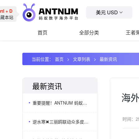
rtl + D
美元 USD
收藏本站
首页
全部分类
王者
当前位置：
首页
文章列表
最新资讯
最新资讯
海外
重要提醒！ANTNUM 蚂蚁充值唯一认准官网：antnum.com
时间：
2
逆水寒✖三丽鸥联动众多皮肤上线,海外逆水寒储值选ANTNUM