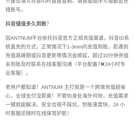
※建议填写抖音ID时直接复制，填错或顺序写错都会充
错账号。
抖音储值多久到账
？
因ANTNUM平台依托抖音官方正规充值渠道，抖音ID系
统直充的方式，正常情况下1-3min内充值到账，若遇到
充值高峰期或抖音更新等情况会顺延，超过10分钟充值
未到账及时联系在线客服沟通（平台配备7✖24小时专
业客服）。
老用户都知道！ANTNUM 主打就是一个跨境充值超省
心，全球支付没距离！不管你身处海外何地，充值需求
一键就能解决。安全合规不踩坑，到账速度快，24 小
时客服还随时在线保驾护航！