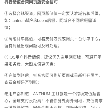
抖音储值台湾网页版安全技巧
①选择合规渠道，网页版储值一定要认准域名和后缀，
如：antnum域名和.com后缀，同域名不同后缀需谨
慎；
②每笔订单储值，可看支付方式或网页平台订单中心，
留有凭证出现问题可及时处理；
③IOS用户抖音储值，建议优先选用网页版，可避开苹
果服务费，大额充值更优惠；
④充值到账后，抖音官网可刷新页面或重新打开页面，
查看余额是否到账；
老用户都知道！ANTNUM 主打就是一个跨境充值超省
心，全球支付没距离！不管你身处海外何地，充值需求
一键就能解决。安全合规不踩坑，到账速度快，24 小