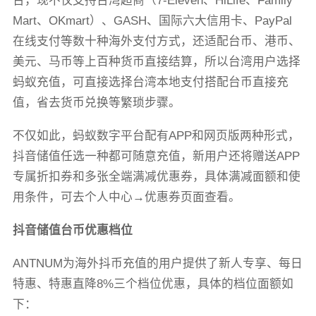
台，现不仅支持台湾超商（7-Eleven、HiLife、Family
Mart、OKmart）、GASH、国际六大信用卡、PayPal
在线支付等数十种海外支付方式，还适配台币、港币、
美元、马币等上百种货币直接结算，所以台湾用户选择
蚂蚁充值，可直接选择台湾本地支付搭配台币直接充
值，省去货币兑换等繁琐步骤。
不仅如此，蚂蚁数字平台配有APP和网页版两种形式，
抖音储值任选一种都可随意充值，新用户还将赠送APP
专属折扣券和多张全端满减优惠券，具体满减面额和使
用条件，可去个人中心→优惠券页面查看。
抖音储值台币优惠档位
ANTNUM为海外抖币充值的用户提供了新人专享、每日
特惠、特惠直降8%三个档位优惠，具体的档位面额如
下：