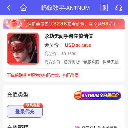
蚂蚁数字-ANTNUM
$288
98
注册会员即送
现金红包，享全站
折！
永劫无间手游充值储值
会员价：
USD
$0.1656
商品价：
$0.1690
官方充值
极速发货
专属客服
售后无忧
下单后联系客服为您扫码付款、扫码登录
充值类型
联系客服
登录代充
充值面额