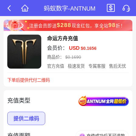
蚂蚁数字-ANTNUM
$288
98
注册会员即送
现金红包，享全站
折！
命运方舟充值
会员价：
USD
$0.1656
商品价：
$0.1690
官方充值
极速发货
专属客服
售后无忧
下单后提供代付二维码
充值类型
提供二维码
充值面额