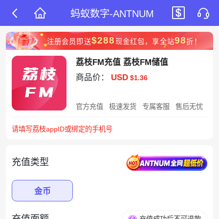
蚂蚁数字-ANTNUM
$288
98
注册会员即送
现金红包，享全站
折！
荔枝FM充值 荔枝FM储值
商品价：
USD
$1.36
官方充值
极速发货
专属客服
售后无忧
请填写荔枝appID或绑定的手机号
充值类型
金币
充值面额