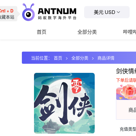
tl + D
美元 USD
藏本站
首页
全部分类
哔哩
当前位置：
首页
全部分类
商品详情
剑侠情
下单后请
商
充值类