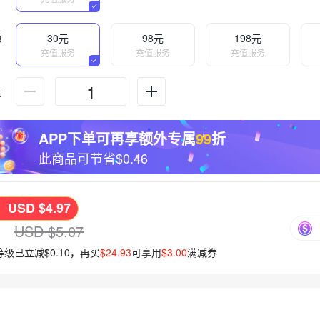
额
30元
98元
198元
充值服务
充值服务
充值服务
量
APP下单可再享额外专属
99
折
此商品可节省
$0.46
USD $4.97
：
：
USD $5.07
级已立减$0.10，再买
$24.93
可享用
$3.00
满减券