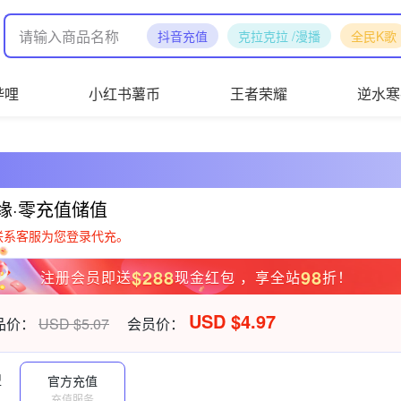
抖音充值
克拉克拉 /漫播
全民K歌
哔哩
小红书薯币
王者荣耀
逆水寒
缘·零充值储值
联系客服为您登录代充。
$288
98
注册会员即送
现金红包 ，享全站
折！
USD $4.97
品价：
USD $5.07
会员价：
型
官方充值
充值服务