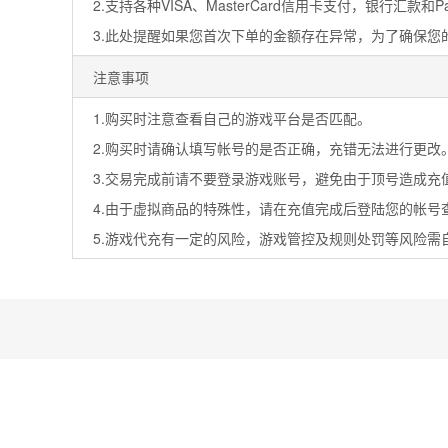
2.支持各种VISA、MasterCard信用卡支付，银行汇款和PayP
3.此处提醒如果您首次下单的金额存在异常，为了确保
注意事项
1.购买时注意查看自己的游戏平台是否匹配。
2.购买时请确认填写帐号的是否正确，充错无法进行更改
3.交易完成前请不要登录游戏账号，避免由于顶号造成充
4.由于虚拟商品的特殊性，请在充值完成后登陆您的帐
5.游戏代充有一定的风险，游戏管控及规则处罚等风险需