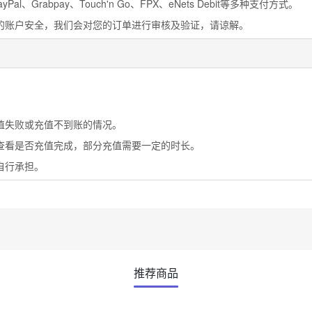
al、Grabpay、Touch'n Go、FPX、eNets Debit等多种支付方式。
您的账户安全，我们会对您的订单进行审核及验证，请谅解。
。
值失败或充值不到账的情况。
号查看是否充值完成，部分充值需要一定的时长。
自行承担。
推荐商品