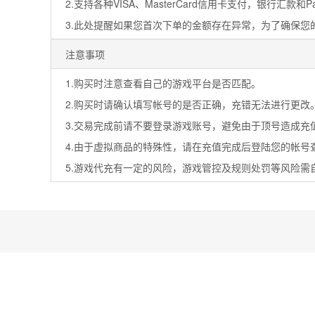
2.支持各种VISA、MasterCard信用卡支付，银行汇款和PayP
3.此处提醒如果您首次下单的金额存在异常，为了确保
注意事项
1.购买时注意查看自己的游戏平台是否匹配。
2.购买时请确认填写帐号的是否正确，充错无法进行更改
3.交易完成前请不要登录游戏账号，避免由于顶号造成充
4.由于虚拟商品的特殊性，请在充值完成后登陆您的帐
5.游戏代充有一定的风险，游戏管控及规则处罚等风险需