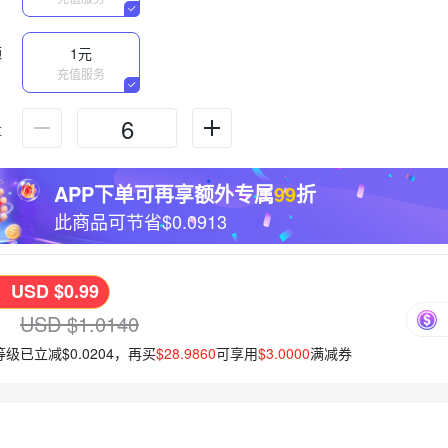
额
1元
充值服务
量
APP下单可再享额外专属
99
折
此商品可节省
$0.0913
USD $0.99
：
：
USD $1.0140
级已立减$0.0204，再买
$28.9860
可享用
$3.0000
满减券