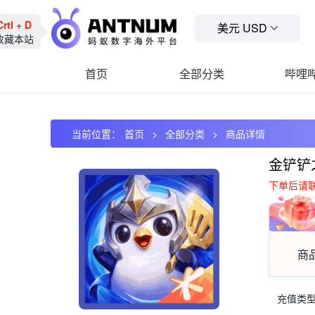
rtl + D
美元 USD
藏本站
首页
全部分类
哔哩
当前位置：
首页
全部分类
商品详情
金铲铲
下单后请
商
充值类