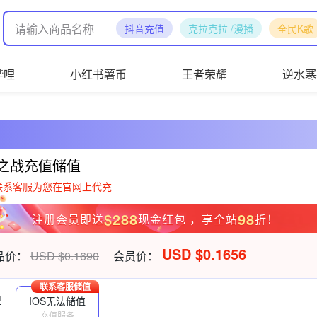
抖音充值
克拉克拉 /漫播
全民K歌
哔哩
小红书薯币
王者荣耀
逆水寒
之战充值储值
联系客服为您在官网上代充
$288
98
注册会员即送
现金红包 ，享全站
折！
USD $0.1656
品价：
USD $0.1690
会员价：
联系客服储值
型
IOS无法储值
充值服务