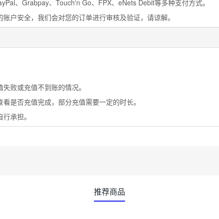
al、Grabpay、Touch'n Go、FPX、eNets Debit等多种支付方式。
您的账户安全，我们会对您的订单进行审核及验证，请谅解。
。
值失败或充值不到账的情况。
号查看是否充值完成，部分充值需要一定的时长。
自行承担。
推荐商品