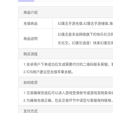
商品介绍
充值商品
幻唐志手游充值,幻唐志手游储值,
幻唐志是多益网络旗下的快乐社交
商品说明
乐社交，幻唐乐逍遥！快来幻唐志
购买流程
1.安卓用户下单成功后生成需要代付的二维码联系客服，
2.IOS用户建议您充值苹果余额。
如何收货
1.交易确保完成后可以进入游戏登录帐号或游戏官网查询
2.为确保充值正确，在此交易环节中请您与客服保持联络
支付方式