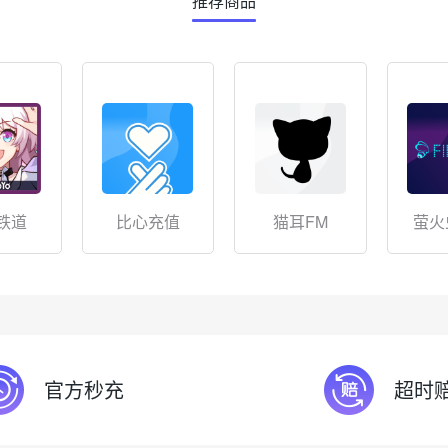
推荐商品
铁道
比心充值
猫耳FM
萤火
官方秒充
超时