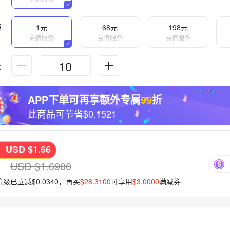
额
1元
68元
198元
充值服务
充值服务
充值服务
量
APP下单可再享额外专属
99
折
此商品可节省
$0.1521
USD $1.66
：
：
USD $1.6900
级已立减$0.0340，再买
$28.3100
可享用
$3.0000
满减券