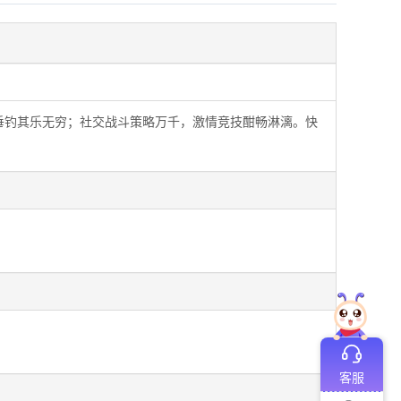
垂钓其乐无穷；社交战斗策略万千，激情竞技酣畅淋漓。快
客服