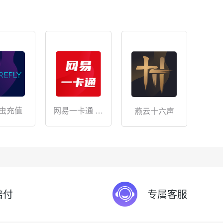
网易一卡通 储
虫充值
燕云十六声
值
赔付
专属客服