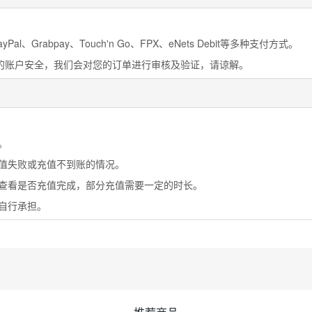
al、Grabpay、Touch'n Go、FPX、eNets Debit等多种支付方式。
您的账户安全，我们会对您的订单进行审核及验证，请谅解。
。
充值失败或充值不到账的情况。
号查看是否充值完成，部分充值需要一定的时长。
需自行承担。