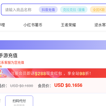
抖音充值
克拉克拉 /漫播
全民K歌
哔哩
小红书薯币
王者荣耀
逆水寒
手游充值
联系客服为您充值
$288
98
注册会员即送
现金红包 ，享全站
折！
USD $0.1656
品价：
USD $0.1690
会员价：
型
扫码代付
充值服务