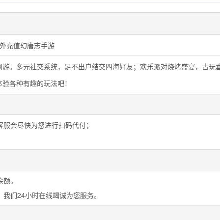
海外充值幻唐志手游
网游。多元社交系统，足不出户结交四海好友；欢乐派对烧烤盛宴，古玩
体验各种有趣的玩法吧！
客服会尽快为您进行扫码代付；
余额。
，我们24小时在线竭诚为您服务。