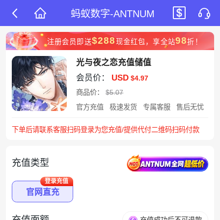
蚂蚁数字-ANTNUM
$288
98
注册会员即送
现金红包，享全站
折！
光与夜之恋充值储值
会员价：
USD
$4.97
商品价：
$5.07
官方充值
极速发货
专属客服
售后无忧
下单后请联系客服扫码登录为您充值/提供代付二维码扫码付款
充值类型
登录充值
官网直充
充值面额