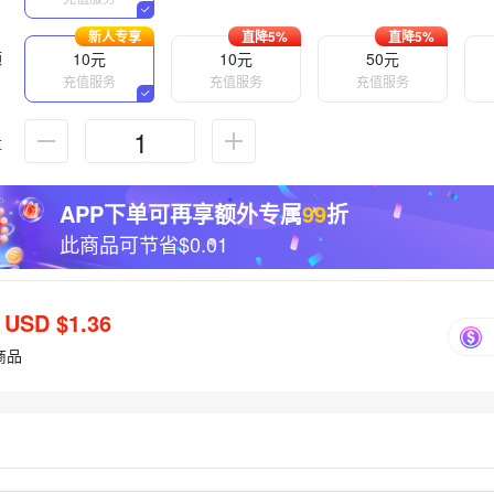
新人专享
直降5%
直降5%
额
10元
10元
50元
充值服务
充值服务
充值服务
量
APP下单可再享额外专属
99
折
此商品可节省
$0.01
：
USD $1.36
商品