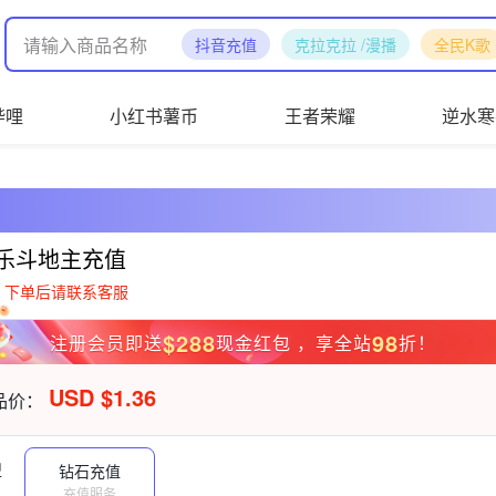
抖音充值
克拉克拉 /漫播
全民K歌
哔哩
小红书薯币
王者荣耀
逆水寒
乐斗地主充值
，下单后请联系客服
$288
98
注册会员即送
现金红包 ，享全站
折！
USD $1.36
品价：
型
钻石充值
充值服务