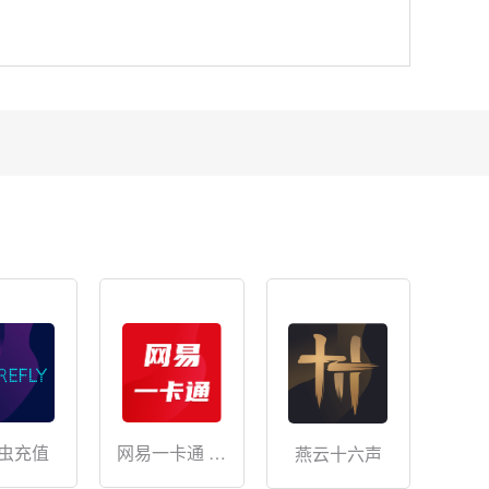
网易一卡通 储
虫充值
燕云十六声
值