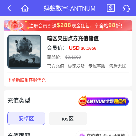
蚂蚁数字-ANTNUM
$288
98
注册会员即送
现金红包，享全站
折！
暗区突围点券充值储值
会员价：
USD
$0.1656
商品价：
$0.1690
官方充值
极速发货
专属客服
售后无忧
下单后联系客服代充
充值类型
安卓区
ios区
充值面额